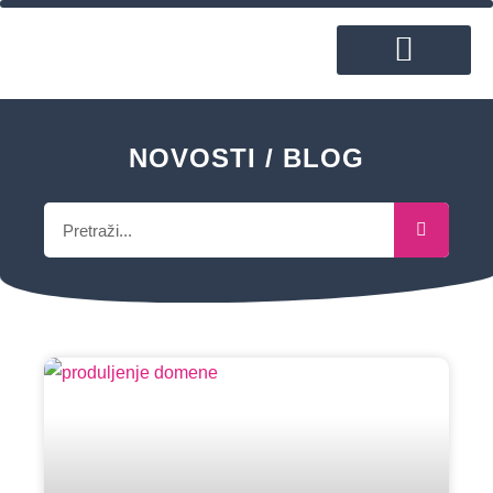
ČESTO POSTAVLJANA PITANJA
NOVOSTI / BLOG