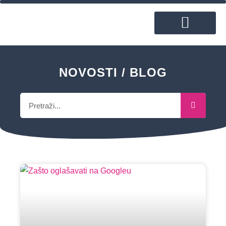
ČESTO POSTAVLJANA PITANJA
NOVOSTI / BLOG