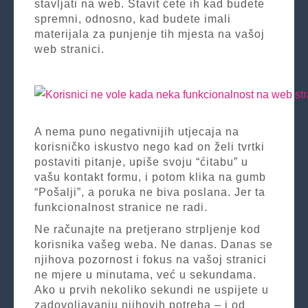
stavljati na web. Stavit ćete ih kad budete
spremni, odnosno, kad budete imali
materijala za punjenje tih mjesta na vašoj
web stranici.
A nema puno negativnijih utjecaja na
korisničko iskustvo nego kad on želi tvrtki
postaviti pitanje, upiše svoju “ćitabu” u
vašu kontakt formu, i potom klika na gumb
“Pošalji”, a poruka ne biva poslana. Jer ta
funkcionalnost stranice ne radi.
Ne računajte na pretjerano strpljenje kod
korisnika vašeg weba. Ne danas. Danas se
njihova pozornost i fokus na vašoj stranici
ne mjere u minutama, već u sekundama.
Ako u prvih nekoliko sekundi ne uspijete u
zadovoljavanju njihovih potreba – i od