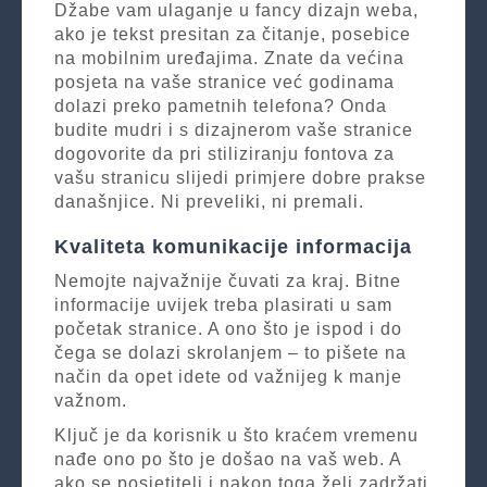
Džabe vam ulaganje u fancy dizajn weba,
ako je tekst presitan za čitanje, posebice
na mobilnim uređajima. Znate da većina
posjeta na vaše stranice već godinama
dolazi preko pametnih telefona? Onda
budite mudri i s dizajnerom vaše stranice
dogovorite da pri stiliziranju fontova za
vašu stranicu slijedi primjere dobre prakse
današnjice. Ni preveliki, ni premali.
Kvaliteta komunikacije informacija
Nemojte najvažnije čuvati za kraj. Bitne
informacije uvijek treba plasirati u sam
početak stranice. A ono što je ispod i do
čega se dolazi skrolanjem – to pišete na
način da opet idete od važnijeg k manje
važnom.
Ključ je da korisnik u što kraćem vremenu
nađe ono po što je došao na vaš web. A
ako se posjetitelj i nakon toga želi zadržati