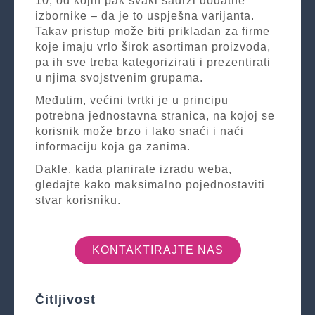
10, od kojih pak svaki sadrži dodatne
izbornike – da je to uspješna varijanta.
Takav pristup može biti prikladan za firme
koje imaju vrlo širok asortiman proizvoda,
pa ih sve treba kategorizirati i prezentirati
u njima svojstvenim grupama.
Međutim, većini tvrtki je u principu
potrebna jednostavna stranica, na kojoj se
korisnik može brzo i lako snaći i naći
informaciju koja ga zanima.
Dakle, kada planirate izradu weba,
gledajte kako maksimalno pojednostaviti
stvar korisniku.
KONTAKTIRAJTE NAS
Čitljivost