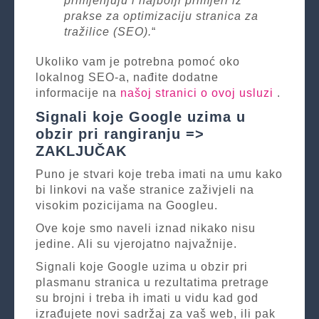
primjenjuju i najbolji primjeri iz
prakse za optimizaciju stranica za
tražilice (SEO).
“
Ukoliko vam je potrebna pomoć oko
lokalnog SEO-a, nađite dodatne
informacije na
našoj stranici o ovoj usluzi
.
Signali koje Google uzima u
obzir pri rangiranju =>
ZAKLJUČAK
Puno je stvari koje treba imati na umu kako
bi linkovi na vaše stranice zaživjeli na
visokim pozicijama na Googleu.
Ove koje smo naveli iznad nikako nisu
jedine. Ali su vjerojatno najvažnije.
Signali koje Google uzima u obzir pri
plasmanu stranica u rezultatima pretrage
su brojni i treba ih imati u vidu kad god
izrađujete novi sadržaj za vaš web, ili pak