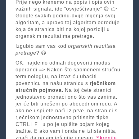
Prije nego krenemo na popis i opis ovih
važnih signala, ide “osvješćivanje” 😊 👉
Google svakih godinu-dvije mijenja svoj
algoritam, a upravo taj algoritam određuje
koja će stranica biti na kojoj poziciji u
organskim rezultatima pretrage.
Izgubio sam vas kod
organskih rezultata
pretrage
? 😊
OK, hajdemo odmah dogovoriti modus
operandi => Nakon što spomenem stručnu
terminologiju, na izraz ću ubaciti i
poveznicu na našu stranicu s
rječnikom
stručnih pojmova
. Na toj ćete stranici
jednostavno pronaći ono što vas zanima,
jer će biti unešeni po abecednom redu. A
ako ne uspijete naći iz prve, na stranici s
rječnikom jednostavno pritisnite tipke
CTRL i F i u polje upišite pojam kojeg
tražite. E ako vam i onda ne izlista ništa,
znači da pojam još nije unesen.
Skrenite