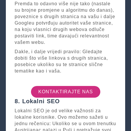
Premda to odavno više nije tako (nastale
su brojne promjene u algoritmu do danas),
poveznice s drugih stranica na vašu i dalje
Googleu potvrđuju autoritet vaše stranice,
na koju vlasnici drugih webova odluče
postaviti link, time davajući relevantnost
vašem webu.
Dakle, i dalje vrijedi pravilo: Gledajte
dobiti što više linkova s drugih stranica,
posebice ukoliko su te stranice slične
tematike kao i vaša.
KONTAKTIRAJTE NAS
8. Lokalni SEO
Lokalni SEO je od velike važnosti za
lokalne korisnike. Ovo možemo sažeti u
jednu rečenicu: Ukoliko se u ovom trenutku
Austrijanac nalazi u Puli i pretražuje svoj