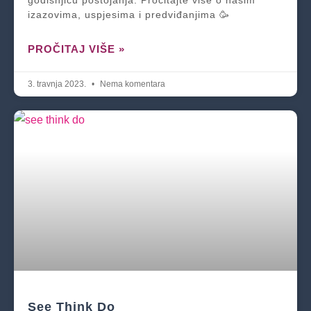
godišnjicu postojanja. Pročitajte više o našim
izazovima, uspjesima i predviđanjima 🥳
PROČITAJ VIŠE »
3. travnja 2023.
Nema komentara
See Think Do