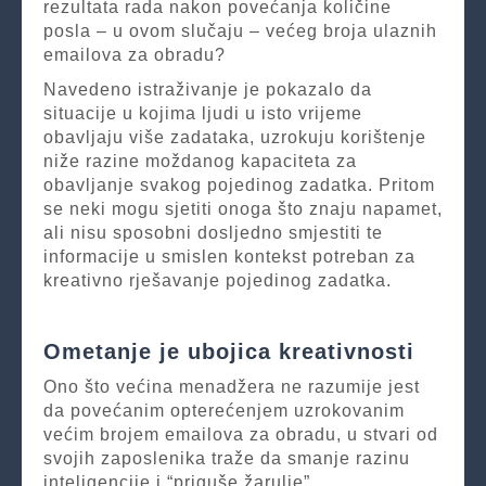
rezultata rada nakon povećanja količine
posla – u ovom slučaju – većeg broja ulaznih
emailova za obradu?
Navedeno istraživanje je pokazalo da
situacije u kojima ljudi u isto vrijeme
obavljaju više zadataka, uzrokuju korištenje
niže razine moždanog kapaciteta za
obavljanje svakog pojedinog zadatka. Pritom
se neki mogu sjetiti onoga što znaju napamet,
ali nisu sposobni dosljedno smjestiti te
informacije u smislen kontekst potreban za
kreativno rješavanje pojedinog zadatka.
Ometanje je ubojica kreativnosti
Ono što većina menadžera ne razumije jest
da povećanim opterećenjem uzrokovanim
većim brojem emailova za obradu, u stvari od
svojih zaposlenika traže da smanje razinu
inteligencije i “priguše žarulje”.