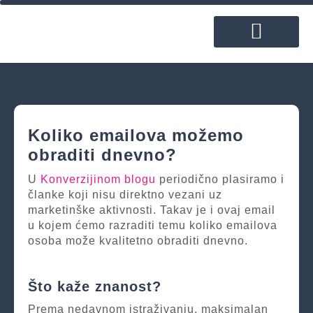
ČESTO POSTAVLJANA PITANJA
Koliko emailova možemo
obraditi dnevno?
U
Konverzijinom blogu
periodično plasiramo i
članke koji nisu direktno vezani uz
marketinške aktivnosti. Takav je i ovaj email
u kojem ćemo razraditi temu koliko emailova
osoba može kvalitetno obraditi dnevno.
Što kaže znanost?
Prema nedavnom istraživanju, maksimalan