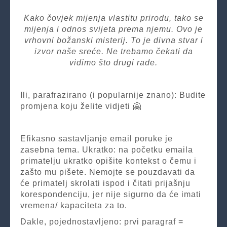
Kako čovjek mijenja vlastitu prirodu, tako se
mijenja i odnos svijeta prema njemu. Ovo je
vrhovni božanski misterij. To je divna stvar i
izvor naše sreće. Ne trebamo čekati da
vidimo što drugi rade.
Ili, parafrazirano (i popularnije znano): Budite
promjena koju želite vidjeti 🤗
Efikasno sastavljanje email poruke je
zasebna tema. Ukratko: na početku emaila
primatelju ukratko opišite kontekst o čemu i
zašto mu pišete. Nemojte se pouzdavati da
će primatelj skrolati ispod i čitati prijašnju
korespondenciju, jer nije sigurno da će imati
vremena/ kapaciteta za to.
Dakle, pojednostavljeno: prvi paragraf =